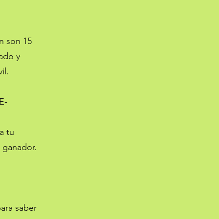
ón son 15
ado y
il.
E-
a tu
l ganador.
ara saber