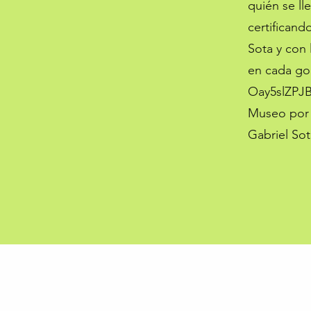
quién se ll
certificand
Sota y con 
en cada go
Oay5slZPJB
Museo por 
Gabriel Sot