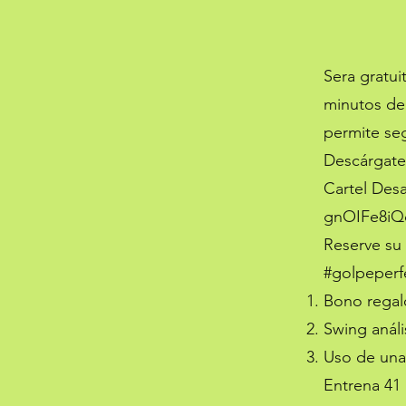
Sera gratui
minutos de
permite seg
Descárgate 
Cartel Des
gnOIFe8iQ
Reserve su 
#golpeperfe
Bono regalo
Swing análi
Uso de una 
Entrena 41