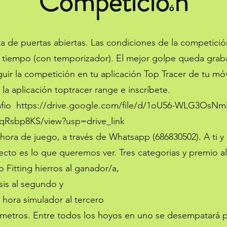
Competicio
n
ó
ta de puertas abiertas. Las condiciones de la competici
 tiempo (con temporizador). El mejor golpe queda grab
uir la competición en tu aplicación Top Tracer de tu móv
la aplicación toptracer range e inscríbete.
afio
https://drive.google.com/file/d/1oU56-WLG3OsNm
qRsbp8KS/view?usp=drive_link
hora de juego, a través de Whatsapp (686830502). A ti y 
cto es lo que queremos ver. Tres categorias y premio a
 Fitting hierros al ganador/a,
sis al segundo y
hora simulador al tercero
 metros. Entre todos los hoyos en uno se desempatará p