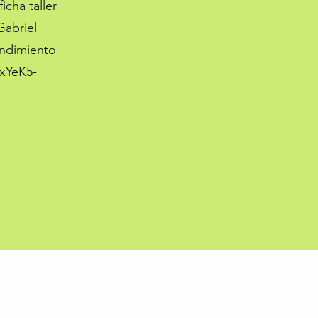
icha taller
Gabriel
endimiento
xYeK5-