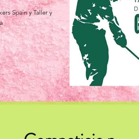
rs Spain y Taller y
a