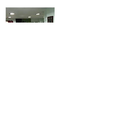
Datos de contacto
Partida Alquería Ferrando, 03749 Jesus
Pobre, Alicante, España
+34686830502
gabrielsotaclubmaker@gmail.com