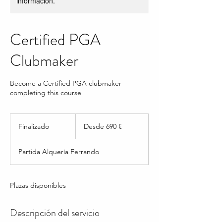
información.
Certified PGA
Clubmaker
Become a Certified PGA clubmaker
completing this course
Desde
690
Finalizado
F
Desde 690 €
euros
i
n
Partida Alquería Ferrando
a
l
i
z
Plazas disponibles
a
d
Descripción del servicio
o