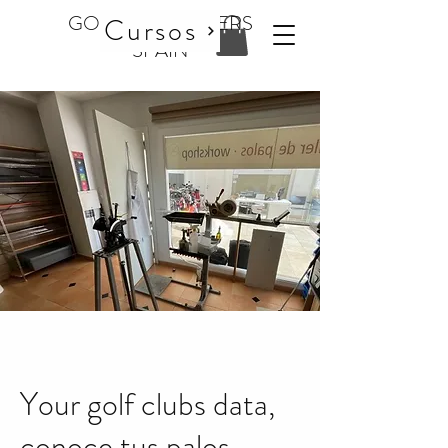
GOLF CLUBMAKERS
Cursos
SPAIN
Your golf clubs data,
conoce tus palos